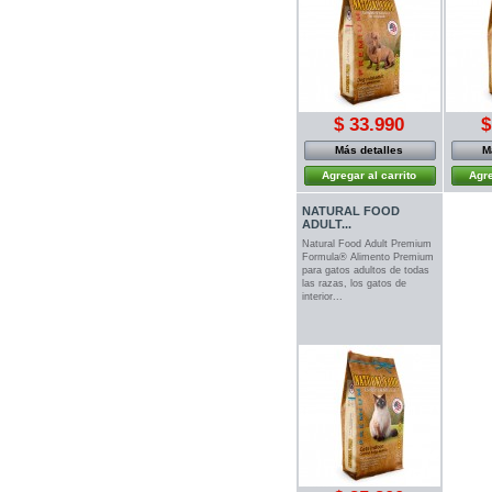
$ 33.990
$
Más detalles
M
Agregar al carrito
Agre
NATURAL FOOD
ADULT...
Natural Food Adult Premium
Formula® Alimento Premium
para gatos adultos de todas
las razas, los gatos de
interior...