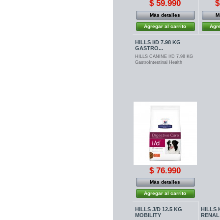
$ 59.990
$
Más detalles
M
Agregar al carrito
Agre
HILLS I/D 7.98 KG
GASTRO...
HILLS CANINE I/D 7.98 KG
GastroIntestinal Health
$ 76.990
Más detalles
Agregar al carrito
HILLS J/D 12.5 KG
HILLS 
MOBILITY
RENAL