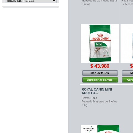
Mayores de 10 meses hasta
Raza Pe
8 Años
12 Mese
$ 43.980
$
Más detalles
M
Agregar al carrito
Agre
ROYAL CANIN MINI
ADULTO...
Perros Raza
Pequeña Mayores de 8 Años
3 Kg