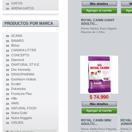
GATOS
Más detalles
M
ARENA GATOS
Agregar al carrito
Agre
ROYAL CANIN GIANT
PRODUCTOS POR MARCA
ADULTO...
Perros Adultos Raza Gigante
Mayores de 2 Años
ACANA
BAVARO
BilJac
CANADA LITTER
CONCEPTS
Diamond
DNATURAL STYLE
Doc Kennedy.
DRAGPHARMA
Earthborn Holistic
Ecolief
Eukanuba
FrontLine Plus
$ 74.990
Hills
IAMS
Más detalles
NATURAL FOOD
Agregar al carrito
Nutra Gold
Nutra Nuggets
ROYAL CANIN MINI
ROYAL 
ORIJEN
ADULTO...
JUNIOR
Perros Adulto Raza Pequeña
Perros C