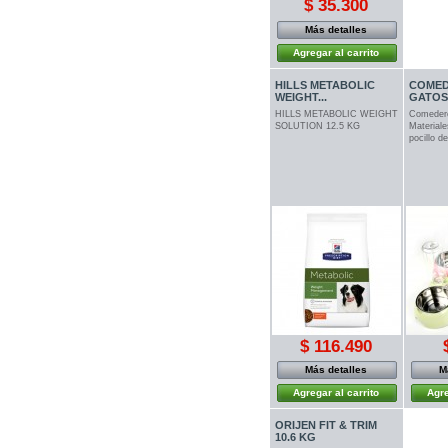
$ 35.300
Más detalles
Agregar al carrito
HILLS METABOLIC
COMED
WEIGHT...
GATOS
HILLS METABOLIC WEIGHT
Comedero
SOLUTION 12.5 KG
Materiale
pocillo d
$ 116.490
Más detalles
M
Agregar al carrito
Agre
ORIJEN FIT & TRIM
10.6 KG