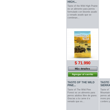
HIGH...
Taste of the Wild High Prairie
es un alimento para perros
formulado con bisonte asado
y venado asado que se
combinan...
$ 71.990
Más detalles
Agregar al carrito
TASTE OF THE WILD
TASTE 
PINE...
SIERRA.
Taste of The Wild Pine
Taste of 
Forest es un alimento para
Mountain
perros adultos libre de grano.
perros ad
Gracias a la carne d e
mono pro
venado que es...
cordero y