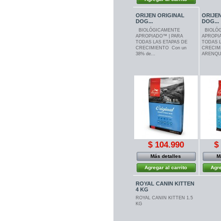
ORIJEN ORIGINAL
ORIJEN
DOG...
DOG...
BIOLÓGICAMENTE
BIOLÓG
APROPIADO™ | PARA
APROPI
TODAS LAS ETAPAS DE
TODAS L
CRECIMIENTO Con un
CRECIM
38% de...
ARENQUE
$ 104.990
$
Más detalles
M
Agregar al carrito
Agre
ROYAL CANIN KITTEN
4 KG
ROYAL CANIN KITTEN 1.5
KG