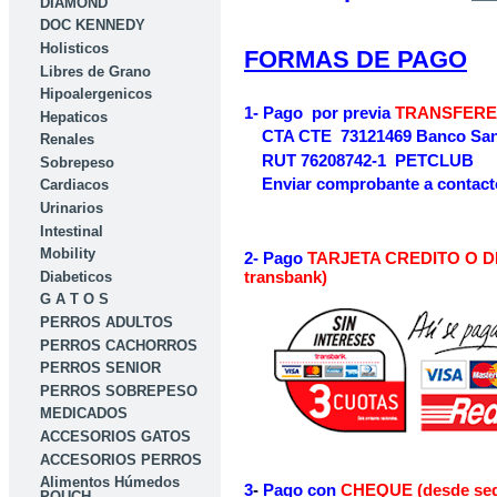
DIAMOND
DOC KENNEDY
Holisticos
FORMAS DE PAGO
Libres de Grano
Hipoalergenicos
1- Pago por previa
TRANSFERE
Hepaticos
CTA CTE 73121469 Banco San
Renales
RUT 76208742-1 PETCLUB
Sobrepeso
Enviar comprobante a contacto
Cardiacos
Urinarios
Intestinal
Mobility
2- Pago
TARJETA CREDITO O DE
transbank)
Diabeticos
G A T O S
PERROS ADULTOS
PERROS CACHORROS
PERROS SENIOR
PERROS SOBREPESO
MEDICADOS
ACCESORIOS GATOS
ACCESORIOS PERROS
Alimentos Húmedos
3
-
Pag
o con
CHEQUE (desde se
POUCH