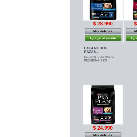
$ 28.990
$
Más detalles
M
Agregar al carrito
Agre
EXIGENT DOG
RAZAS...
EXIGENT DOG RAZAS
PEQUEÑAS 3 KG
$ 24.990
Más detalles