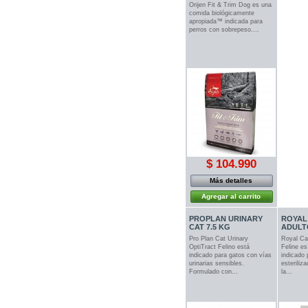
Orijen Fit & Trim Dog es una
comida biológicamente
apropiada™ indicada para
perros con sobrepeso....
$ 104.990
Más detalles
Agregar al carrito
PROPLAN URINARY
ROYAL
CAT 7.5 KG
ADULTO
Pro Plan Cat Urinary
Royal Can
OptiTract Felino está
Feline es
indicado para gatos con vías
indicado 
urinarias sensibles.
esteriliz
Formulado con...
la...