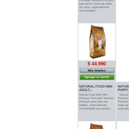
Formula® Alimento Premium
para perros senior de todas
las razas, especialmente
recomendado...
$ 44.990
Más detalles
Agregar al carrito
NATURAL FOOD MINI
NATUR
ADULT...
PUPPY..
Natural Food Adult Mini
Natural
Premium Formula® Alimento
Premium 
Premium para todas las
Premium 
edades, especialmente
todas las
recomendado para perros...
especialm