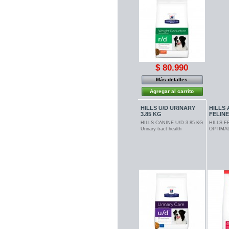
$ 80.990
Más detalles
Agregar al carrito
HILLS U/D URINARY
HILLS
3.85 KG
FELINE.
HILLS CANINE U/D 3.85 KG
HILLS F
Urinary tract health
OPTIMAL