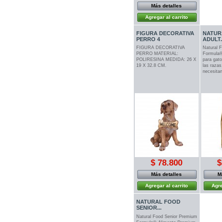
Más detalles
Agregar al carrito
FIGURA DECORATIVA
NATUR
PERRO 4
ADULT.
FIGURA DECORATIVA
Natural 
PERRO MATERIAL:
Formula®
POLIRESINA MEDIDA: 26 X
para gato
19 X 32.8 CM.
las razas
necesitan
$ 78.800
$
Más detalles
M
Agregar al carrito
Agre
NATURAL FOOD
SENIOR...
Natural Food Senior Premium