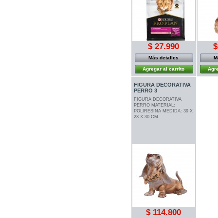
$ 27.990
$
Más detalles
M
Agregar al carrito
Agre
FIGURA DECORATIVA
PERRO 3
FIGURA DECORATIVA
PERRO MATERIAL:
POLIRESINA MEDIDA: 39 X
23 X 30 CM.
$ 114.800