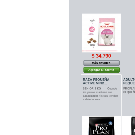
$ 34.790
Más detalles
Agregar al carrito
RAZA PEQUEÑA
ADULT
ACTIVE MIND...
PEQUEÑ
SENIOR 3 KG Cuando
PROPLA
los perros maduran sus
PEQUEÑA
capacidades físicas tienden
a deteriorarse...