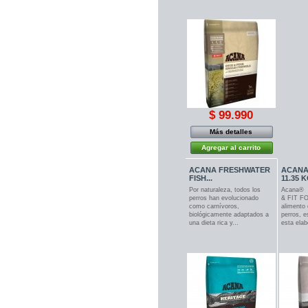
$ 99.990
Más detalles
Agregar al carrito
ACANA FRESHWATER
ACANA 
FISH...
11.35 
Por naturaleza, todos los
Acana® 
perros han evolucionado
& FIT F
como carnívoros,
alimento 
biológicamente adaptados a
perros, e
una dieta rica y...
esta elab