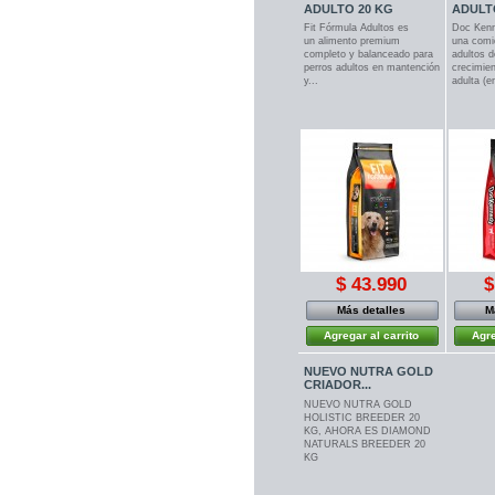
ADULTO 20 KG
ADULTO
Fit Fórmula Adultos es
Doc Kenn
un alimento premium
una comi
completo y balanceado para
adultos 
perros adultos en mantención
crecimie
y...
adulta (en
$ 43.990
$
Más detalles
M
Agregar al carrito
Agre
NUEVO NUTRA GOLD
CRIADOR...
NUEVO NUTRA GOLD
HOLISTIC BREEDER 20
KG, AHORA ES DIAMOND
NATURALS BREEDER 20
KG