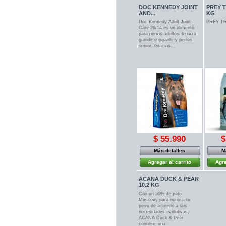
DOC KENNEDY JOINT
PREY T
AND...
KG
Doc Kennedy Adult Joint
PREY TR
Care 26/14 es un alimento
para perros adultos de raza
grande o gigante y perros
senior. Gracias...
$ 55.990
$
Más detalles
M
Agregar al carrito
Agre
ACANA DUCK & PEAR
10.2 KG
Con un 50% de pato
Muscovy para nutrir a tu
perro de acuerdo a sus
necesidades evolutivas,
ACANA Duck & Pear
contiene una...