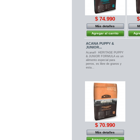
$ 74.990
$
Más detalles
M
Agregar al carrito
Agre
ACANA PUPPY &
JUNIOR...
Acana® HERITAGE PUPPY
& JUNIOR FORMULA es un
alimento especial para
perros, es libre de granos y
esta...
$ 70.990
Más detalles
Agregar al carrito