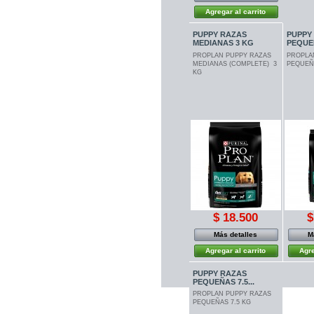
Agregar al carrito
PUPPY RAZAS
PUPPY
MEDIANAS 3 KG
PEQUE
PROPLAN PUPPY RAZAS
PROPLA
MEDIANAS (COMPLETE) 3
PEQUEÑ
KG
$ 18.500
$
Más detalles
M
Agregar al carrito
Agre
PUPPY RAZAS
PEQUEÑAS 7.5...
PROPLAN PUPPY RAZAS
PEQUEÑAS 7.5 KG