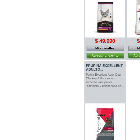
$ 49.990
$
Más detalles
M
Agregar al carrito
Agre
PRURINA EXCELLENT
ADULTO...
Purina Excellent Adult Dog
Chicken & Rice es un
alimento para perros
completo y balanceado de...