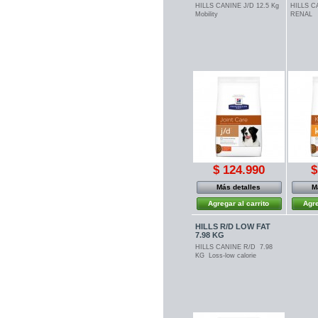
HILLS CANINE J/D 12.5 Kg
HILLS C
Mobility
RENAL
$ 124.990
$
Más detalles
M
Agregar al carrito
Agre
HILLS R/D LOW FAT
7.98 KG
HILLS CANINE R/D 7.98
KG Loss-low calorie