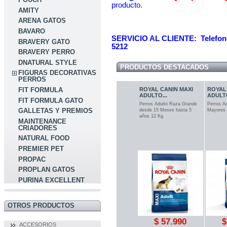
producto.
AMITY
ARENA GATOS
BAVARO
SERVICIO AL CLIENTE: Telefon
BRAVERY GATO
5212
BRAVERY PERRO
DNATURAL STYLE
PRODUCTOS DESTACADOS
FIGURAS DECORATIVAS
PERROS
ROYAL CANIN MAXI
ROYAL
FIT FORMULA
ADULTO...
ADULTO
FIT FORMULA GATO
Perros Adulto Raza Grande
Perros A
GALLETAS Y PREMIOS
desde 15 Meses hasta 5
Mayores 
años 12 Kg
MAINTENANCE
CRIADORES
NATURAL FOOD
PREMIER PET
PROPAC
PROPLAN GATOS
PURINA EXCELLENT
OTROS PRODUCTOS
$ 57.990
$
ACCESORIOS