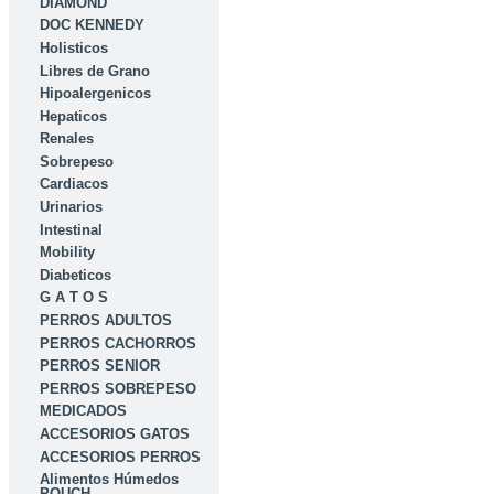
DIAMOND
DOC KENNEDY
Holisticos
Libres de Grano
Hipoalergenicos
Hepaticos
Renales
Sobrepeso
Cardiacos
Urinarios
Intestinal
Mobility
Diabeticos
G A T O S
PERROS ADULTOS
PERROS CACHORROS
PERROS SENIOR
PERROS SOBREPESO
MEDICADOS
ACCESORIOS GATOS
ACCESORIOS PERROS
Alimentos Húmedos
POUCH