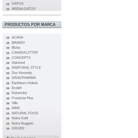
GATOS
ARENA GATOS
PRODUCTOS POR MARCA
ACANA
BAVARO
BilJac
CANADA LITTER
CONCEPTS
Diamond
DNATURAL STYLE
Doc Kennedy.
DRAGPHARMA
Earthborn Holistic
Ecolief
Eukanuba
FrontLine Plus
Hills
IAMS
NATURAL FOOD
Nutra Gold
Nutra Nuggets
ORIJEN