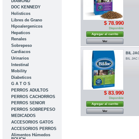
DIAMOND
DOC KENNEDY
Holisticos
Libres de Grano
$ 78.990
Hipoalergenicos
Disponible
Hepaticos
Agregar al carrito
Renales
Ver
Sobrepeso
Cardiacos
BIL JA
Urinarios
BIL JAC
Intestinal
Mobility
Diabeticos
G A T O S
PERROS ADULTOS
$ 83.990
PERROS CACHORROS
Disponible
PERROS SENIOR
Agregar al carrito
PERROS SOBREPESO
Ver
MEDICADOS
ACCESORIOS GATOS
ACCESORIOS PERROS
Alimentos Húmedos
POUCH