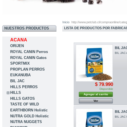
Inicio
http://www.petclub.cl/compraonline/cat
LISTA DE PRODUCTOS POR FABRICA
NUESTROS PRODUCTOS
ACANA
ORIJEN
BIL JA
ROYAL CANIN Perros
BIL JAC
ROYAL CANIN Gatos
SPORTMIX
PROPLAN PERROS
EUKANUBA
BIL JAC
$ 79.990
HILLS PERROS
Disponible
HILLS
Agregar al carrito
HILLS GATOS
Ver
TASTE OF WILD
EARTHBORN Holistic
BIL JA
NUTRA GOLD Holistic
BIL JAC
NUTRA NUGGETS