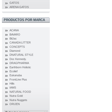
GATOS
ARENA GATOS
PRODUCTOS POR MARCA
ACANA
BAVARO
BilJac
CANADA LITTER
CONCEPTS
Diamond
DNATURAL STYLE
Doc Kennedy.
DRAGPHARMA
Earthborn Holistic
Ecolief
Eukanuba
FrontLine Plus
Hills
IAMS
NATURAL FOOD
Nutra Gold
Nutra Nuggets
ORIJEN