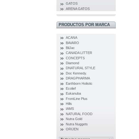
GATOS
ARENA GATOS
PRODUCTOS POR MARCA
ACANA
BAVARO
BilJac
CANADA LITTER
CONCEPTS
Diamond
DNATURAL STYLE
Doc Kennedy.
DRAGPHARMA
Earthborn Holistic
Ecolief
Eukanuba
FrontLine Plus
Hills
IAMS
NATURAL FOOD
Nutra Gold
Nutra Nuggets
ORIJEN