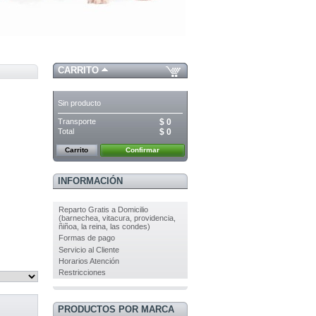
CARRITO
Sin producto
Transporte
$ 0
Total
$ 0
Carrito
Confirmar
INFORMACIÓN
Reparto Gratis a Domicilio
(barnechea, vitacura, providencia,
ñiñoa, la reina, las condes)
Formas de pago
Servicio al Cliente
Horarios Atención
Restricciones
PRODUCTOS POR MARCA