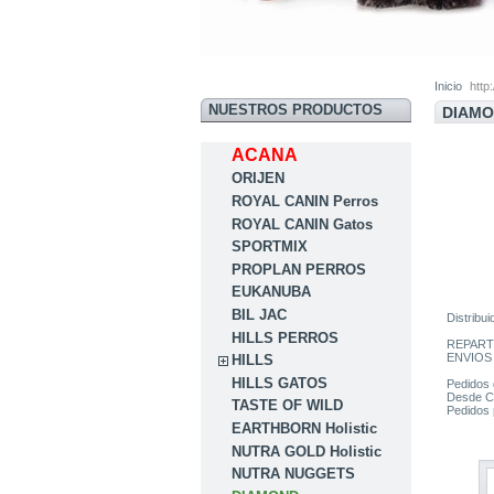
Inicio
http
NUESTROS PRODUCTOS
DIAM
ACANA
ORIJEN
ROYAL CANIN Perros
ROYAL CANIN Gatos
SPORTMIX
PROPLAN PERROS
EUKANUBA
BIL JAC
Distribu
HILLS PERROS
REPARTO
ENVIOS
HILLS
HILLS GATOS
Pedidos 
Desde C
TASTE OF WILD
Pedidos 
EARTHBORN Holistic
NUTRA GOLD Holistic
NUTRA NUGGETS