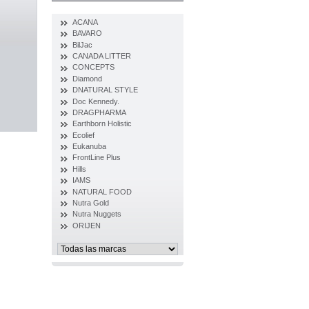
ACANA
BAVARO
BilJac
CANADA LITTER
CONCEPTS
Diamond
DNATURAL STYLE
Doc Kennedy.
DRAGPHARMA
Earthborn Holistic
Ecolief
Eukanuba
FrontLine Plus
Hills
IAMS
NATURAL FOOD
Nutra Gold
Nutra Nuggets
ORIJEN