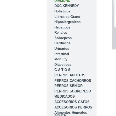
DIAMOND
DOC KENNEDY
Holisticos
Libres de Grano
Hipoalergenicos
Hepaticos
Renales
Sobrepeso
Cardiacos
Urinarios
Intestinal
Mobility
Diabeticos
G A T O S
PERROS ADULTOS
PERROS CACHORROS
PERROS SENIOR
PERROS SOBREPESO
MEDICADOS
ACCESORIOS GATOS
ACCESORIOS PERROS
Alimentos Húmedos
POUCH