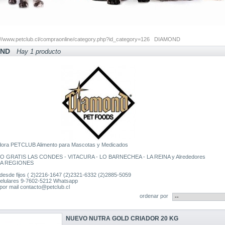
://www.petclub.cl/compraonline/category.php?id_category=126
DIAMOND
OND
Hay 1 producto
idora PETCLUB Alimento para Mascotas y Medicados
 GRATIS LAS CONDES - VITACURA - LO BARNECHEA - LA REINA y Alrededores
 A REGIONES
desde fijos ( 2)2216-1647 (2)2321-6332 (2)2885-5059
elulares 9-7602-5212 Whatsapp
por mail contacto@petclub.cl
ordenar por
NUEVO NUTRA GOLD CRIADOR 20 KG