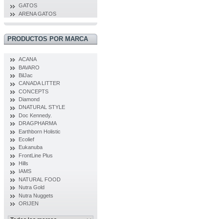
GATOS
ARENA GATOS
PRODUCTOS POR MARCA
ACANA
BAVARO
BilJac
CANADA LITTER
CONCEPTS
Diamond
DNATURAL STYLE
Doc Kennedy.
DRAGPHARMA
Earthborn Holistic
Ecolief
Eukanuba
FrontLine Plus
Hills
IAMS
NATURAL FOOD
Nutra Gold
Nutra Nuggets
ORIJEN