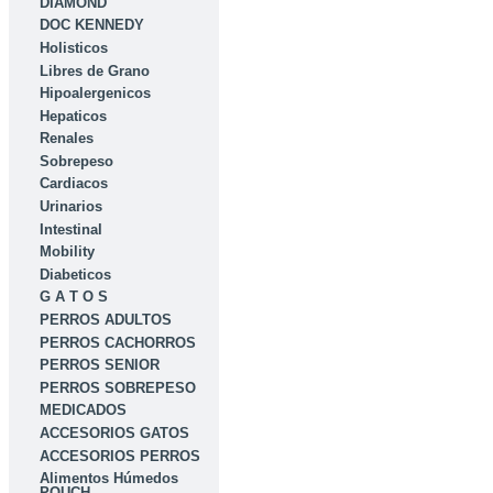
DIAMOND
DOC KENNEDY
Holisticos
Libres de Grano
Hipoalergenicos
Hepaticos
Renales
Sobrepeso
Cardiacos
Urinarios
Intestinal
Mobility
Diabeticos
G A T O S
PERROS ADULTOS
PERROS CACHORROS
PERROS SENIOR
PERROS SOBREPESO
MEDICADOS
ACCESORIOS GATOS
ACCESORIOS PERROS
Alimentos Húmedos
POUCH