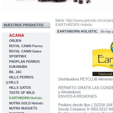
Inicio
http://www.petclub.cl/compr
EARTHBORN Holistic
NUESTROS PRODUCTOS
EARTHBORN HOLISTIC
No hay 
ACANA
ORIJEN
ROYAL CANIN Perros
ROYAL CANIN Gatos
SPORTMIX
PROPLAN PERROS
EUKANUBA
BIL JAC
HILLS PERROS
Distribuidora PETCLUB Alimento
HILLS
REPARTO GRATIS LAS CONDES
HILLS GATOS
y Alrededores
TASTE OF WILD
ENVIOS A REGIONES
EARTHBORN Holistic
NUTRA GOLD Holistic
Pedidos desde fijos ( 2)2216-16
NUTRA NUGGETS
Desde Celulares 9-7602-5212 W