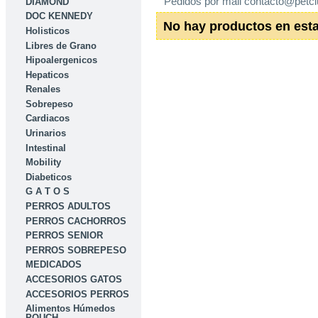
Pedidos por mail contacto@petcl
DIAMOND
DOC KENNEDY
No hay productos en esta
Holisticos
Libres de Grano
Hipoalergenicos
Hepaticos
Renales
Sobrepeso
Cardiacos
Urinarios
Intestinal
Mobility
Diabeticos
G A T O S
PERROS ADULTOS
PERROS CACHORROS
PERROS SENIOR
PERROS SOBREPESO
MEDICADOS
ACCESORIOS GATOS
ACCESORIOS PERROS
Alimentos Húmedos
POUCH