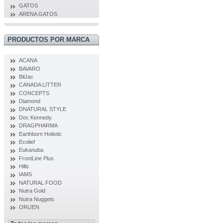
GATOS
ARENA GATOS
PRODUCTOS POR MARCA
ACANA
BAVARO
BilJac
CANADA LITTER
CONCEPTS
Diamond
DNATURAL STYLE
Doc Kennedy.
DRAGPHARMA
Earthborn Holistic
Ecolief
Eukanuba
FrontLine Plus
Hills
IAMS
NATURAL FOOD
Nutra Gold
Nutra Nuggets
ORIJEN