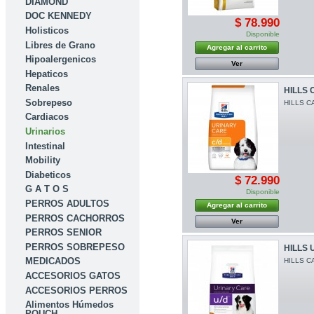
DIAMOND
DOC KENNEDY
$ 78.990
Holisticos
Disponible
Libres de Grano
Agregar al carrito
Hipoalergenicos
Ver
Hepaticos
Renales
HILLS 
Sobrepeso
HILLS CA
Cardiacos
Urinarios
Intestinal
Mobility
Diabeticos
$ 72.990
G A T O S
Disponible
PERROS ADULTOS
Agregar al carrito
PERROS CACHORROS
Ver
PERROS SENIOR
PERROS SOBREPESO
HILLS 
MEDICADOS
HILLS CA
ACCESORIOS GATOS
ACCESORIOS PERROS
Alimentos Húmedos
POUCH