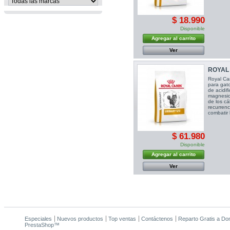
$ 18.990
Disponible
Agregar al carrito
Ver
ROYAL 
Royal Can
para gato
de acidif
magnesio
de los cá
recurrenc
combatir l
$ 61.980
Disponible
Agregar al carrito
Ver
Especiales
Nuevos productos
Top ventas
Contáctenos
Reparto Gratis a Domi
PrestaShop
™