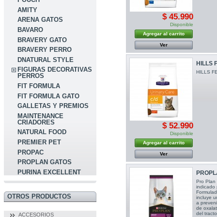
AMITY
$ 45.990
ARENA GATOS
Disponible
BAVARO
Agregar al carrito
BRAVERY GATO
Ver
BRAVERY PERRO
DNATURAL STYLE
HILLS 
FIGURAS DECORATIVAS
HILLS FE
PERROS
FIT FORMULA
FIT FORMULA GATO
GALLETAS Y PREMIOS
MAINTENANCE
CRIADORES
$ 52.990
NATURAL FOOD
Disponible
PREMIER PET
Agregar al carrito
PROPAC
Ver
PROPLAN GATOS
PURINA EXCELLENT
PROPLA
Pro Plan 
indicado 
Formulad
OTROS PRODUCTOS
incluye 
a preveni
de oxala
del tracto
ACCESORIOS