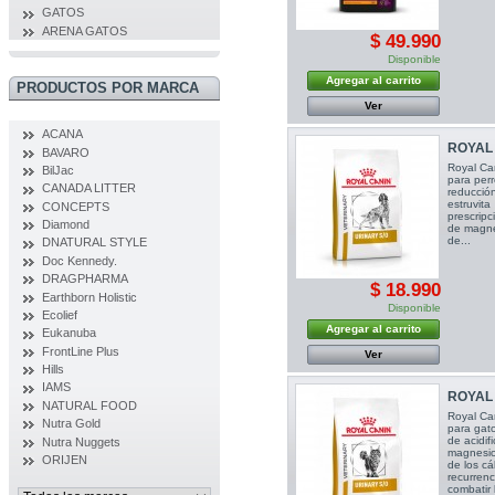
GATOS
ARENA GATOS
$ 49.990
Disponible
Agregar al carrito
PRODUCTOS POR MARCA
Ver
ACANA
ROYAL 
BAVARO
Royal Ca
BilJac
para perr
CANADA LITTER
reducción
estruvita
CONCEPTS
prescrip
Diamond
de magnes
de...
DNATURAL STYLE
Doc Kennedy.
DRAGPHARMA
$ 18.990
Earthborn Holistic
Disponible
Ecolief
Agregar al carrito
Eukanuba
FrontLine Plus
Ver
Hills
IAMS
ROYAL 
NATURAL FOOD
Royal Can
Nutra Gold
para gato
de acidif
Nutra Nuggets
magnesio
ORIJEN
de los cá
recurrenc
combatir l