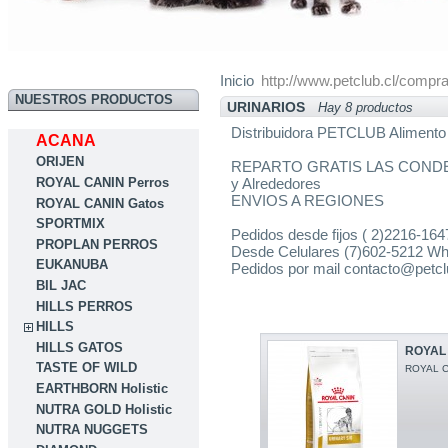
Inicio
http://www.petclub.cl/compr
NUESTROS PRODUCTOS
URINARIOS
Hay 8 productos
Distribuidora PETCLUB Alimento
ACANA
ORIJEN
REPARTO GRATIS LAS CONDES
ROYAL CANIN Perros
y Alrededores
ENVIOS A REGIONES
ROYAL CANIN Gatos
SPORTMIX
Pedidos desde fijos ( 2)2216-16
PROPLAN PERROS
Desde Celulares (7)602-5212 W
EUKANUBA
Pedidos por mail contacto@petcl
BIL JAC
HILLS PERROS
HILLS
HILLS GATOS
ROYAL 
TASTE OF WILD
ROYAL C
EARTHBORN Holistic
NUTRA GOLD Holistic
NUTRA NUGGETS